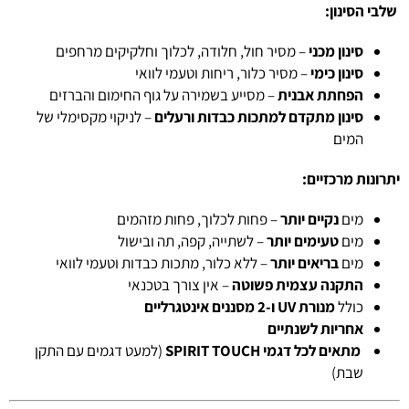
שלבי הסינון:
סינון מכני
– מסיר חול, חלודה, לכלוך וחלקיקים מרחפים
סינון כימי
– מסיר כלור, ריחות וטעמי לוואי
הפחתת אבנית
– מסייע בשמירה על גוף החימום והברזים
סינון מתקדם למתכות כבדות ורעלים
– לניקוי מקסימלי של
המים
יתרונות מרכזיים:
מים
נקיים יותר
– פחות לכלוך, פחות מזהמים
מים
טעימים יותר
– לשתייה, קפה, תה ובישול
מים
בריאים יותר
– ללא כלור, מתכות כבדות וטעמי לוואי
התקנה עצמית פשוטה
– אין צורך בטכנאי
כולל
מנורת UV ו-2 מסננים אינטגרליים
אחריות לשנתיים
מתאים לכל דגמי SPIRIT TOUCH
(למעט דגמים עם התקן
שבת)