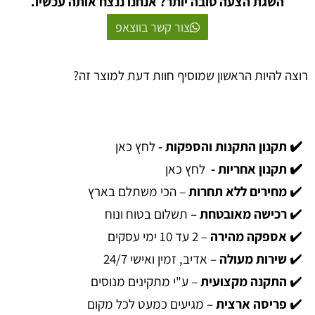
השגת הצעה טובה יותר? אנחנו ננצח אותה עכשיו.
צור קשר בווצאפ
רוצה להיות הראשון שמוסיף חוות דעת למוצר זה?
✔️ תקנון התקנות והספקות -
לחץ כאן
✔️ תקנון אחריות -
לחץ כאן
✔️
מחירים ללא תחרות
– הכי משתלם בארץ
✔️
רכישה מאובטחת
– תשלום בטוח ונוח
✔️
אספקה מהירה
– 2 עד 10 ימי עסקים
✔️
שירות מעולה
– אדיב, זמין ואישי 24/7
✔️
התקנה מקצועית
– ע"י מתקינים מנוסים
✔️
פריסה ארצית
– מגיעים כמעט לכל מקום