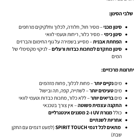
שלבי הסינון:
סינון מכני
– מסיר חול, חלודה, לכלוך וחלקיקים מרחפים
סינון כימי
– מסיר כלור, ריחות וטעמי לוואי
הפחתת אבנית
– מסייע בשמירה על גוף החימום והברזים
סינון מתקדם למתכות כבדות ורעלים
– לניקוי מקסימלי של
המים
יתרונות מרכזיים:
מים
נקיים יותר
– פחות לכלוך, פחות מזהמים
מים
טעימים יותר
– לשתייה, קפה, תה ובישול
מים
בריאים יותר
– ללא כלור, מתכות כבדות וטעמי לוואי
התקנה עצמית פשוטה
– אין צורך בטכנאי
כולל
מנורת UV ו-2 מסננים אינטגרליים
אחריות לשנתיים
מתאים לכל דגמי SPIRIT TOUCH
(למעט דגמים עם התקן
שבת)