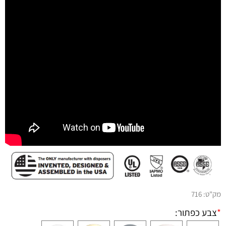
מק"ט:
716
*
צבע כפתור: