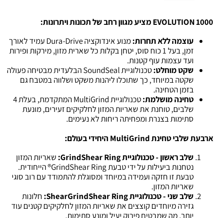
EVOLUTION 1000
מציע מגוון רחב של תכונות ויתרונות:
עוצמה ללא תחרות:
מנוע אינדוקציה Dura-Drive עמיד לאורך
זמן, בעל 1 כוח סוס, יטחן בקלות כל שארית מזון, מירקות ופירות
ועד עצמות עוף קטנות.
שקט מוחלט:
טכנולוגיית SoundSeal הבלעדית מבטיחה פעולה
שקטה במיוחד, כך שתוכלו ליהנות משקט ושלווה במטבח גם
בזמן הטחינה.
טחינה מושלמת:
טכנולוגיית MultiGrind המתקדמת, בעלת 4
שלבים, טוחנת את שאריות המזון לחלקיקים זעירים, מונעת
סתימות בצנרת ומפחיתה ריחות לא נעימים.
ארבעת שלבי טחינת MultiGrind היחידי בעולם:
שלב ראשון - טכנולוגיית GrindShear Ring:
שאריות המזון
נטחנות ביעילות על ידי טבעת GrindShear Ring® הייחודית.
טבעת זו חזקה ועמידה במיוחד ומסוגלת להתמודד עם רוב סוגי
שאריות המזון.
שלב שני - טכנולוגיית ShearGrindShear Ring:
חלונות
גזירה מיוחדים קוצצים את שאריות המזון לחלקיקים קטנים עוד
יותר, מה שמבטיח פירוק יעיל ומונע סתימות.