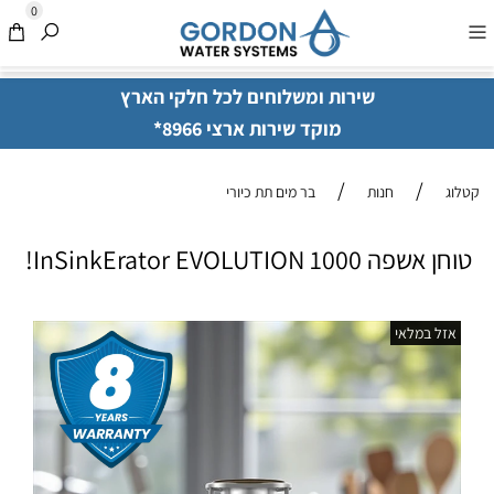
0
שירות ומשלוחים לכל חלקי הארץ
מוקד שירות ארצי 8966*
/
/
קטלוג
חנות
בר מים תת כיורי
טוחן אשפה InSinkErator EVOLUTION 1000!
אזל במלאי