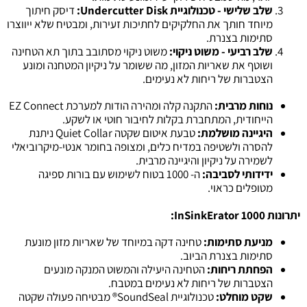
שלב שלישי - טכנולוגיית Undercutter Disk:
דיסק חיתוך
מיוחד חותך את החלקיקים לחתיכות זעירות, ומבטיח שלא ייווצרו
סתימות בצנרת.
שלב רביעי - משוט ניקוי:
משוט ניקוי מסתובב בתוך תא הטחינה
ושוטף את שאריות המזון, מה ששומר על ניקיון המטחנה ומונע
הצטברות של ריחות לא נעימים.
נוחות מרבית:
התקנה קלה ומהירה הודות למערכת EZ Connect
הייחודית, המתחברת בקלות לחיבור חוטי או לשקע.
היגיינה מושלמת:
טבעת איטום שקטה Quiet Collar ניתנת
להסרה ולשטיפה במדיח כלים, ומצופה בחומר אנטי-מיקרוביאלי
לשמירה על ניקיון והיגיינה מרבית.
ידידותי לסביבה:
ה- 1000 בטוח לשימוש עם בורות ספיגה
מטופלים כראוי.
יתרונות InSinkErator 1000:
מניעת סתימות:
טחינה דקה במיוחד של שאריות מזון מונעת
סתימות בצנרת הביוב.
הפחתת ריחות:
הטחינה היעילה והמשוט המנקה מונעים
הצטברות של ריחות לא נעימים במטבח.
שקט מוחלט:
טכנולוגיית SoundSeal® מבטיחה פעולה שקטה