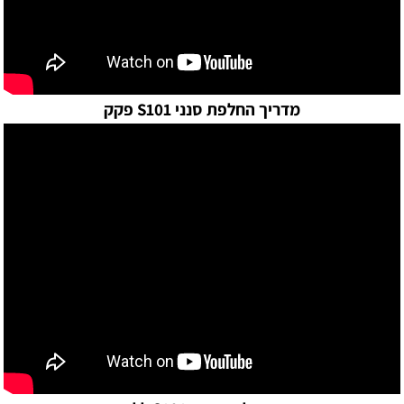
מדריך החלפת סנני S101 פקק