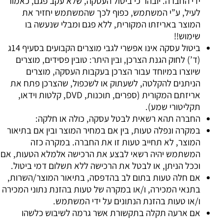
ידי החברה. יובהר כי ביטול העסקה, שלא עקב פגם, כאמור
לעיל, ע”י המשתמש, כפוף לכך שהמשתמש יחזיר את
המוצר באריזתו המקורית, ללא פגם ומבלי שנעשה בו
שימוש!!
ביטול עסקה אינו אפשרי לגבי מוצרים הקבועים בסעיף 14ג
(ד’) לחוק הגנת הצרכן, ובין היתר: טובין פסידים, מוצרים
שיוצרו במיוחד עבור הצרכן בעקבות העסקה, מוצרים
הניתנים להקלטה, לשעתוק או לשכפול, שהצרכן פתח את
אריזתם המקורית (ספרים, תוכנות, DVD, קלטות וידאו,
תקליטורי שמע).
החברה תהא רשאית לבטל עסקה, כולה או חלקה:
במקרה ונפלה טעות, בין אם במחיר המוצר ובין אם בתיאור
המוצר, לא תחייב טעות זו את החברה. במקרה כזה
המשתמש יהיה רשאי לבצע את הרכישה אלמלא הטעות, אם
וככל הניתן, או לבטל את הרכישה ללא תשלום דמי ביטול.
אם חלה טעות בתום לב בהדפסה, בתיאור המוצר/השרות,
בתנאי המכירה, ו/או במקרה של טעות בהזנת נתוני המכירה
ו/או טעות בהזנת הנתונים על ידי המשתמש.
אם ארעה תקלה בתקשורת אשר גרמה לשיבוש כלשהו