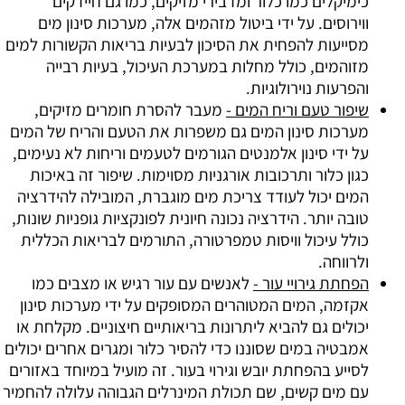
כימיקלים כמו כלור ומדבירי מזיקים, כמו גם חיידקים
ווירוסים. על ידי ביטול מזהמים אלה, מערכות סינון מים
מסייעות להפחית את הסיכון לבעיות בריאות הקשורות למים
מזוהמים, כולל מחלות במערכת העיכול, בעיות רבייה
והפרעות נוירולוגיות.
שיפור טעם וריח המים -
מעבר להסרת חומרים מזיקים,
מערכות סינון המים גם משפרות את הטעם והריח של המים
על ידי סינון אלמנטים הגורמים לטעמים וריחות לא נעימים,
כגון כלור ותרכובות אורגניות מסוימות. שיפור זה באיכות
המים יכול לעודד צריכת מים מוגברת, המובילה להידרציה
טובה יותר. הידרציה נכונה חיונית לפונקציות גופניות שונות,
כולל עיכול וויסות טמפרטורה, התורמים לבריאות הכללית
ולרווחה.
הפחתת גירויי עור -
לאנשים עם עור רגיש או מצבים כמו
אקזמה, המים המטוהרים המסופקים על ידי מערכות סינון
יכולים גם להביא ליתרונות בריאותיים חיצוניים. מקלחת או
אמבטיה במים שסוננו כדי להסיר כלור ומגרים אחרים יכולים
לסייע בהפחתת יובש וגירוי בעור. זה מועיל במיוחד באזורים
עם מים קשים, שם תכולת המינרלים הגבוהה עלולה להחמיר