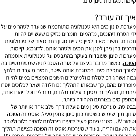
קיימות מערכות סינון מים.
איך זה עובד?
מערכת סינון מים היא טכנולוגיה מתוחכמת שנועדה לטהר מים על
ידי הסרת זיהומים, מזהמים וחומרים מזיקים שעשויים להיות
נוכחים. חשוב מאוד לציין כי קיים מגוון רחב מאוד של טכנולוגיות
ודרכים בהן ניתן לסנן את המים ולטהר אותם. לדוגמא, קיימות
מערכות סינון שעובדות בעיקר בהתבסס על טכנולוגיית
אוסמוזה
הפוכה
, כאשר מדובר בעצם על אותה הטכנולוגיה שמשתמשים בה
לצורך התפלת מים. במסגרת אותה שיטה, המים מועברים בלחץ
גבוה אשר גורם למלחים ולמינרלים השונים המצויים במים להיות
מופרדים מהם, כך שבאותו התהליך גם חלודה ושאר לכלוכים יוסרו
מהמים, תהליך זה מסנן ביעילות מלחים, מינרלים וכל זיהום אורב,
ומספק מים בצורתם הטהורה ביותר.
בבסיסה, מערכת סינון מים פועלת דרך שלב אחד או יותר של
סינון, תוך שימוש בשיטות כגון סינון פחמן פעיל, אוסמוזה הפוכה
וטיהור UV. מסנני פחמן פעיל ידועים ביכולתם להסיר כלור ולשפר
את הטעם והריח, בעוד שמערכות אוסמוזה הפוכה מציעות תהליך
טיהור יסודי יותר, ומסירות מגוון רחב יותר של מזהמים. מסנני UV,