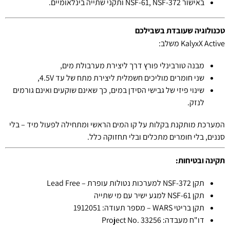
באישור NSF-61, NSF-372 ותקני שתייה בינלאומיים.
טכנולוגיה שעובדת בשבילכם
KalyxX Active משלב:
מבנה טורבינלי פורץ דרך ליצירת מערבולת מים,
שני חומרים מוליכים חשמלית ליצירת מתח של עד 4.5V,
שינוי פיזי של גבישי הסידן במים, כך שאינם שוקעים ואינם גורמים
לנזק.
המערכת מותקנת בקלות על קו המים הראשי ומתחילה לפעול מיד – בלי
סננים, בלי חומרים מתכלים ובלי תחזוקה כלל.
תקינה ובטיחות:
תקן NSF-372 למערכות נטולות עופרת – Lead Free
תקן NSF-61 למגע ישיר עם מי שתייה
תקן בריטי WARS – מספר תעודה: 1912051
דו"ח מעבדה: Project No. 33256