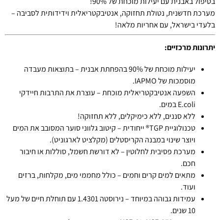
בטיפול באבנית עם יעילות מוכחת של 90%!
מערכת חדשנית, נטולת תחזוקה, אנטיבקטריאלית וידידותית לסביבה –
בלעדי בישראל, עם אחריות מלאה!
יתרונות מרכזיים:
יעילות מוכחת של 90% בהפחתת אבנית – בתוצאות מעבדה
מוסמכות של IAPMO.
השפעה אנטיבקטריאלית מוכחת – עוצרת את התרבות חיידקי
E.coli במים.
ללא סננים, ללא כימיקלים, ללא תחזוקה!
טכנולוגיית TGP® ייחודית – קיטוב גלווני סוער המסובב את המים
ויוצר שינוי במבנה הקריסטלים (מקלציט לארגוניט).
מערכת פסיבית לחלוטין – לא דורשת חשמל, סוללות או חיבור
חכם.
מתאים למים קרים וחמים – כולל מחממי מים, מקלחות, ברזים
ועוד.
עמידות גבוהה במיוחד – נירוסטה 1.4301 עם תוחלת חיים של מעל
10 שנים.