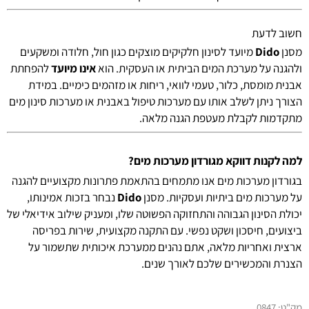
חשוב לדעת
מסנן
Dido
מיועד לסינון חלקיקים מוצקים כגון חול, חלודה ומשקעים
ולהגנה על מערכת המים הביתית או העסקית. הוא
אינו מיועד
להפחתת
אבנית מומסת, כלור, טעמי לוואי, ריחות או מזהמים כימיים. במידת
הצורך ניתן לשלב אותו עם מערכות טיפול באבנית או מערכות סינון מים
מתקדמות לקבלת מעטפת הגנה מלאה.
למה לקנות דווקא מגורדון מערכות מים?
בגורדון מערכות מים אנו מתמחים בהתאמת פתרונות מקצועיים להגנה
על מערכות מים ביתיות ועסקיות. מסנן
Dido
נבחר בזכות אמינותו,
יכולת הסינון הגבוהה והתחזוקה הפשוטה שלו, ומעניק שילוב אידיאלי של
ביצועים, חיסכון ושקט נפשי. עם התקנה מקצועית, שירות בפריסה
ארצית ואחריות מלאה, אתם נהנים ממערכת איכותית שתשמור על
הצנרת והמכשירים שלכם לאורך שנים.
מק"ט:
0847