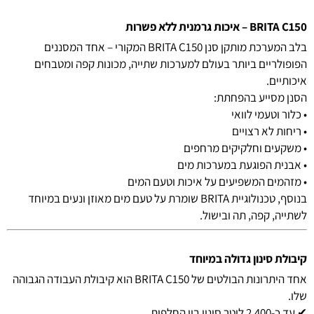
BRITA C150 – איכות גרמנית ללא פשרות
בלב המערכת מותקן סנן BRITA C150 המקורי – אחד המסננים
הפופולריים ביותר בעולם למערכות שתייה, מכונות קפה ומטבחים
איכותיים.
הסנן מסייע בהפחתת:
• כלור וטעמי לוואי
• ריחות לא רצויים
• משקעים וחלקיקים מרחפים
• אבנית הפוגעת במערכות מים
• מזהמים המשפיעים על איכות וטעם המים
בנוסף, טכנולוגיית BRITA שומרת על טעם מים מאוזן ונעים במיוחד
לשתייה, קפה, תה ובישול.
קיבולת סינון גדולה במיוחד
אחד היתרונות הבולטים של BRITA C150 הוא קיבולת העבודה הגבוהה
שלו.
✔ עד כ-2,400 ליטר סינון בין החלפות