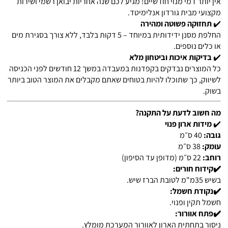
אין יותר דמי מנוי חודשיים! מגיע לכם שנה אחריות יבואן רשמי ושירות
מקצועי מבית גורדון אנלימיטד.
✔️
תחזוקה פשוטה ומהירה
החלפת מסנן ידידותית במיוחד – 5 דקות בלבד, ללא צורך בסגירת מים
או כלים נוספים.
✔️
בדיקות איכות וביטחון מלא
כל המוצרים נבדקים בקפדנות במעבדה במשך 12 חודשים לפני הכניסה
לשיווק, כך שתוכלו להיות בטוחים שאתם מקבלים את המוצר הטוב ביותר
בשוק.
מה חשוב לדעת על התקנה?
✔️
מידות ארון פנוי
גובה:
40 ס״מ
עומק:
38 ס״מ
רוחב:
22 ס״מ (מדופן עד הסיפון)
✔️קידוח חורים:
בשיש 35מ"מ לטובת הברז שיש.
✔️נקודת חשמל:
חשמל תקין ופנוי.
✔️פתח אוורור:
ניסור בתחתית הארון לאוורור המערכת מומלץ.