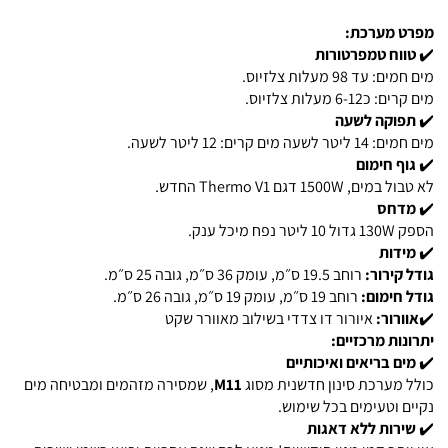
מפרט מערכת:
✔️
טווח טמפרטורות
מים חמים: עד 98 מעלות צלזיוס.
מים קרים: כ6-12 מעלות צלזיוס.
✔️
תפוקה לשעה
מים חמים: 14 ליטר לשעה מים קרים: 12 ליטר לשעה.
✔️
גוף חימום
לא טבול במים, 1500W דגם Thermo V1 החדש.
✔️
מדחס
הספק 130W גדול 10 ליטר נפח מיכל ענק.
✔️
מידות
גודל קירור:
רוחב 19.5 ס״מ, עומק 36 ס״מ, גובה 25 ס״מ.
גודל חימום:
רוחב 19 ס״מ, עומק 19 ס״מ, גובה 26 ס״מ.
✔️
אוורור:
איורור דו צדדי בשילוב מאוורר שקט
יתרונות מרכזיים:
✔️
מים בריאים ואיכותיים
כולל מערכת סינון חדשנית מסוג
M11
, שמסירה מזהמים ומבטיחה מים
נקיים וטעימים בכל שימוש.
✔️
שירות ללא דאגות